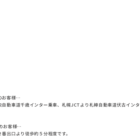
のお客様…
央自動車道千歳インター乗車、札幌JCTより札樽自動車道伏古イン
のお客様…
２番出口より徒歩約５分程度です。