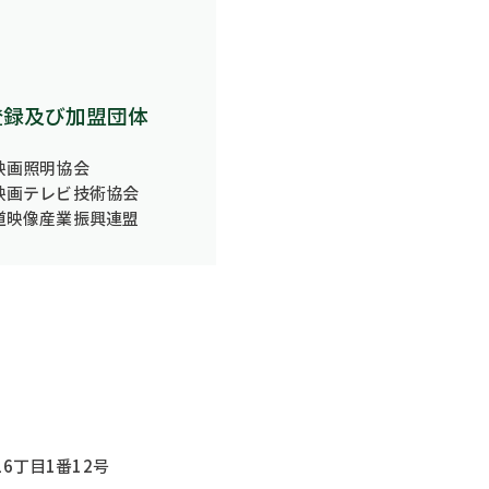
登録及び加盟団体
映画照明協会
映画テレビ技術協会
道映像産業振興連盟
​所在地
6丁目1番12号