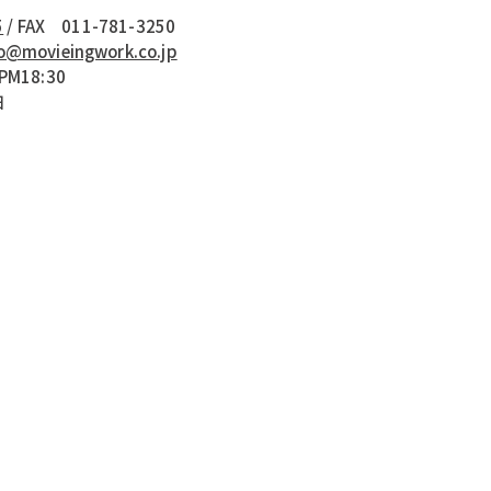
5
/ FAX 011-781-3250
o@movieingwork.co.jp
M18:30
日