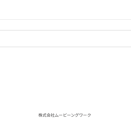
Test article
株式会社ムービーングワーク
Copyright (C) 2022 MOVIEing WORK Corporation. All Rights Reserved.