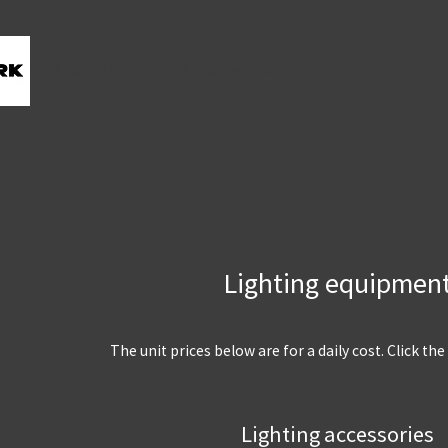
Full support for location shooting in Hokkaido
Lighting equipmen
The unit prices below are for a daily cost. Click the
Lighting accessories