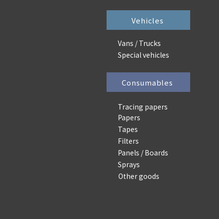
Vehicles
Vans / Trucks
Special vehicles
Consumables
Tracing papers
Papers
Tapes
Filters
Panels / Boards
Sprays
Other goods