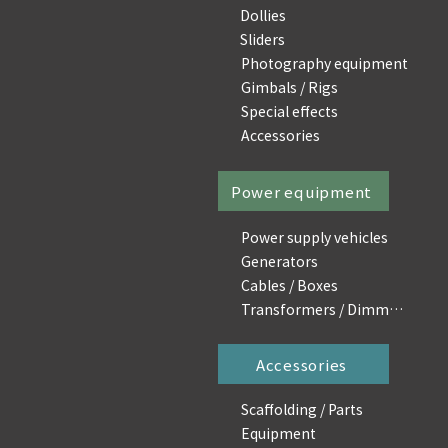
Dollies
Sliders
Photography equipment
Gimbals / Rigs
Special effects
Accessories
Power equipment
Power supply vehicles
Generators
Cables / Boxes
Transformers / Dimmers
Accessories
Scaffolding / Parts
Equipment