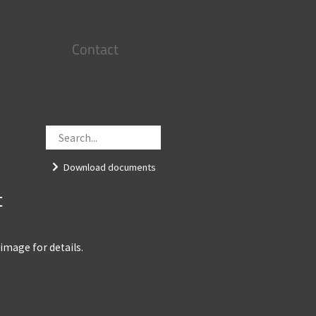
Contact
Download documents
t
 image for details.