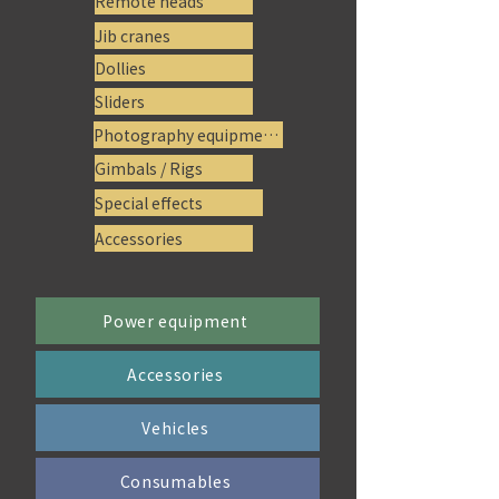
Remote heads
Jib cranes
Dollies
Sliders
Photography equipment
Gimbals / Rigs
Special effects
Accessories
Power equipment
Accessories
Vehicles
Consumables