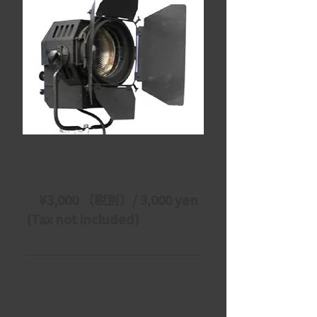
【単価/price】
　¥3,000 （税別）/ 3,000 yen 
(Tax not included)
・【サイズ/size】：
W346×H416×D354mm