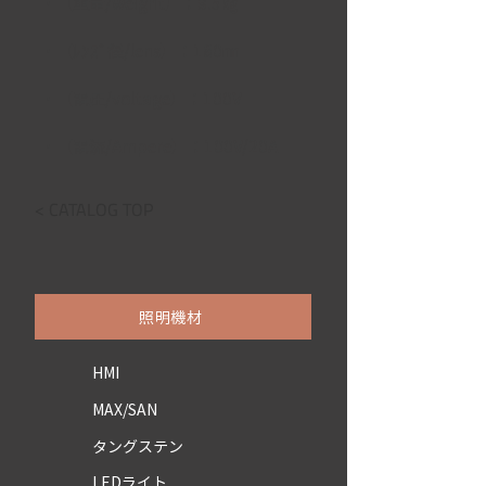
・【重量/weight】：9.5㎏
・【ﾚﾝｽﾞ径/lens】：180㎜
・【電圧/voltage】：100V
・【電流/Ampere】：100V/20A
< CATALOG TOP
照明機材
HMI
MAX/SAN
タングステン
LEDライト