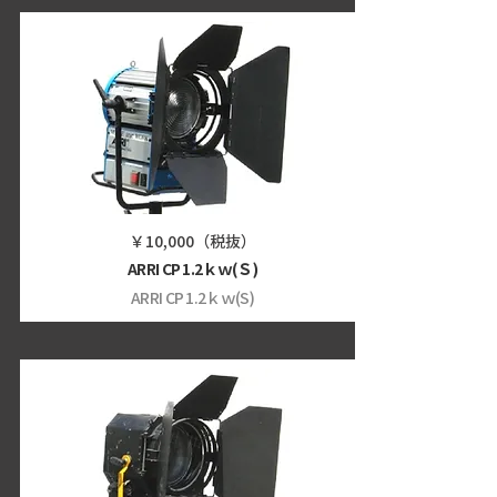
￥10,000（税抜）
ARRI CP 1.2ｋｗ(Ｓ)
ARRI CP 1.2ｋｗ(S)