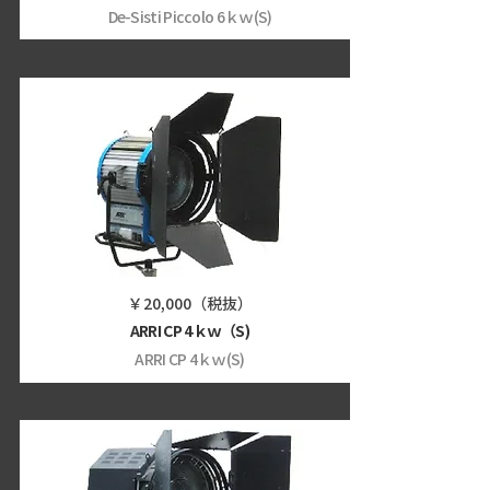
De-Sisti Piccolo 6ｋｗ(S)
￥20,000（税抜）
ARRI CP 4ｋｗ（S)
ARRI CP 4ｋｗ(S)