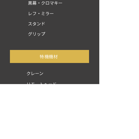
黒幕・クロマキー
レフ・ミラー
スタンド
グリップ
​特機機材
クレーン
リモートヘッド
ジブクレーン
移動車
スライダー
撮影機材
ジンバル/リグ