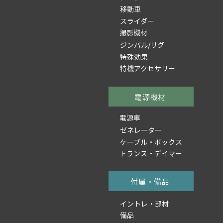
移動車
スライダー
撮影機材
ジンバル/リグ
特殊効果
特機アクセサリー
電源機材
電源車
ゼネレーター
ケーブル・ボックス
トランス・デイマー
付属・備品
イントレ・部材
備品