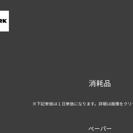
北海道のロケーション撮影におけるトータルサポート
消耗品
※下記単価は１日単価になります。詳細は画像をクリ
ぺーパー