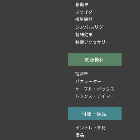
移動車
スライダー
撮影機材
ジンバル/リグ
特殊効果
特機アクセサリー
電源機材
電源車
ゼネレーター
ケーブル・ボックス
トランス・デイマー
付属・備品
イントレ・部材
備品