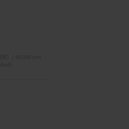
別）/ 40,000 yen 
uded)
】：
85cm
t】：㎏
】：100V/200V 　 C60A