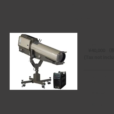
3kw クセノンピン
3kw Xenon PIN
【単価/price】
　¥40,000 （税
(Tax not incl
・【サイズ/size
H100×W52×L1
・【重量/weigh
・【電圧/voltage