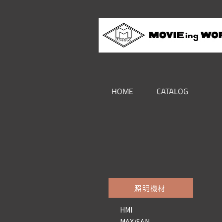
HOME
CATALOG
照明機材
HMI
MAX/SAN