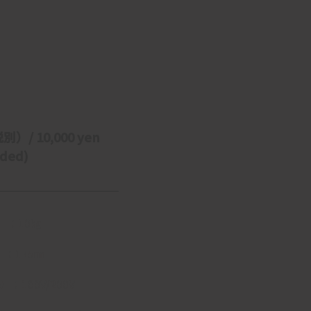
別）/ 10,000 yen 
uded)
t】：10㎏
s】：175㎜
】：100V/200V