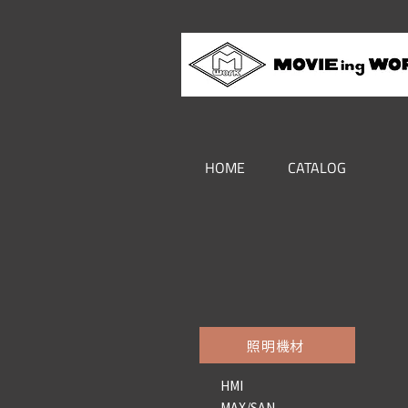
HOME
CATALOG
照明機材
HMI
MAX/SAN