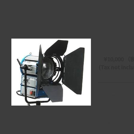
ARRI CP 1.2ｋｗ(Ｓ)
ARRI CP 1.2ｋｗ(S)
【単価/price】
　¥10,000 （税
(Tax not incl
・【重量/weigh
・【ﾚﾝｽﾞ径/len
・【電圧/voltage