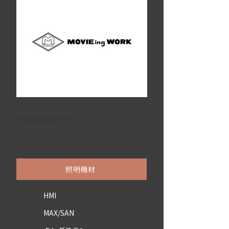
< CATALOG TOP
照明機材
HMI
MAX/SAN