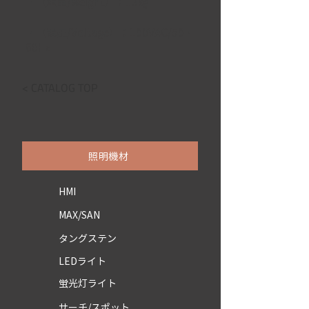
・【重量/weight】：13㎏
・【電圧/Voltage】：100VAC/50・
60Hz
< CATALOG TOP
照明機材
HMI
MAX/SAN
タングステン
LEDライト
蛍光灯ライト
サーチ/スポット