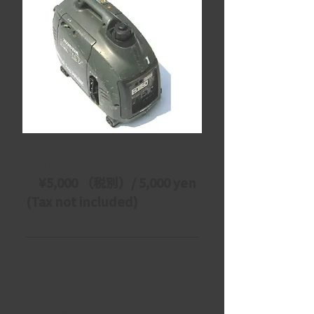
【単価/price】
　¥5,000 （税別）/ 5,000 yen 
(Tax not included)
・【サイズ/Size】：W240ｘH380ｘ
D450mm